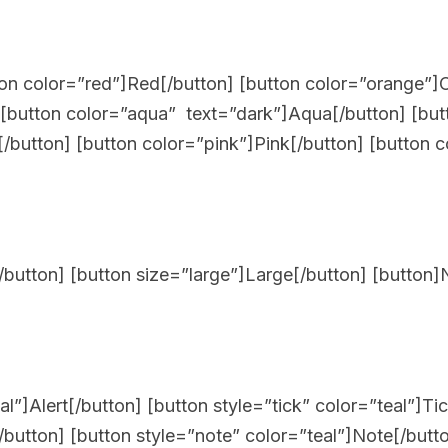
ton color=”red”]Red[/button] [button color=”orange”]
[button color=”aqua” text=”dark”]Aqua[/button] [butt
/button] [button color=”pink”]Pink[/button] [button co
[/button] [button size=”large”]Large[/button] [button]
al”]Alert[/button] [button style=”tick” color=”teal”]Ti
o[/button] [button style=”note” color=”teal”]Note[/but