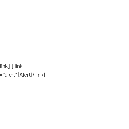
nk] [ilink
alert”]Alert[/ilink]