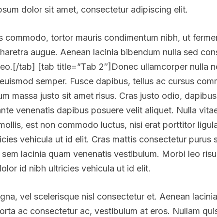
sum dolor sit amet, consectetur adipiscing elit.
us commodo, tortor mauris condimentum nibh, ut ferme
 a pharetra augue. Aenean lacinia bibendum nulla sed con
leo.[/tab] [tab title=”Tab 2″]Donec ullamcorper nulla n
is euismod semper. Fusce dapibus, tellus ac cursus com
 massa justo sit amet risus. Cras justo odio, dapibus a
te venenatis dapibus posuere velit aliquet. Nulla vitae 
mollis, est non commodo luctus, nisi erat porttitor ligu
ltricies vehicula ut id elit. Cras mattis consectetur pur
sem lacinia quam venenatis vestibulum. Morbi leo risu
or id nibh ultricies vehicula ut id elit.
, vel scelerisque nisl consectetur et. Aenean lacini
orta ac consectetur ac, vestibulum at eros. Nullam quis