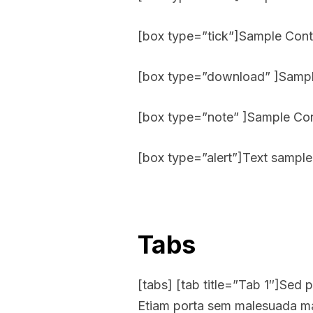
[box type=”tick”]Sample Cont
[box type=”download” ]Sampl
[box type=”note” ]Sample Con
[box type=”alert”]Text sample
Tabs
[tabs] [tab title=”Tab 1″]Sed po
Etiam porta sem malesuada ma