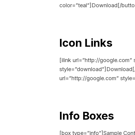
color=”teal”]Download[/butto
Icon Links
[ilink url=”http://google.com” 
style=”download”]Download[/ilin
url=”http://google.com” style=”
Info Boxes
[box type=”info”]Sample Cont