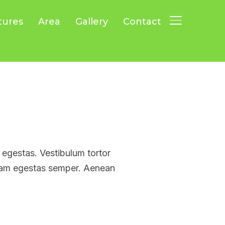
tures
Area
Gallery
Contact
TOGGLE SID
 egestas. Vestibulum tortor
 quam egestas semper. Aenean