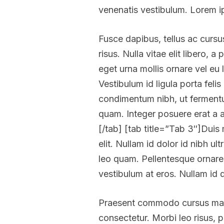
venenatis vestibulum. Lorem ip
Fusce dapibus, tellus ac curs
risus. Nulla vitae elit libero,
eget urna mollis ornare vel eu 
Vestibulum id ligula porta fel
condimentum nibh, ut fermentum
quam. Integer posuere erat a an
[/tab] [tab title=”Tab 3″]Duis 
elit. Nullam id dolor id nibh u
leo quam. Pellentesque ornare 
vestibulum at eros. Nullam id dol
Praesent commodo cursus magna
consectetur. Morbi leo risus, p