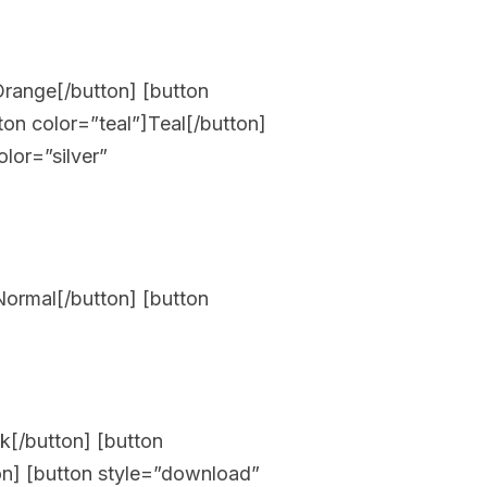
Orange[/button] [button
on color=”teal”]Teal[/button]
lor=”silver”
Normal[/button] [button
ck[/button] [button
ton] [button style=”download”