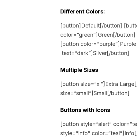
Different Colors:
[button]Default[/button] [but
color=”green”]Green[/button] 
[button color=”purple”]Purple[
text=”dark”]Silver[/button]
Multiple Sizes
[button size=”xl”]Extra Large
size=”small”]Small[/button]
Buttons with Icons
[button style=”alert” color=”te
style=”info” color=”teal”]Inf