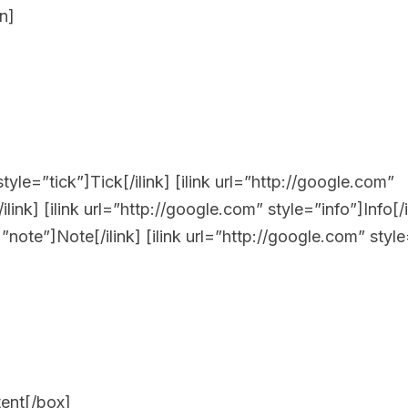
n]
style=”tick”]Tick[/ilink] [ilink url=”http://google.com”
k] [ilink url=”http://google.com” style=”info”]Info[/ili
note”]Note[/ilink] [ilink url=”http://google.com” style=”
ent[/box]