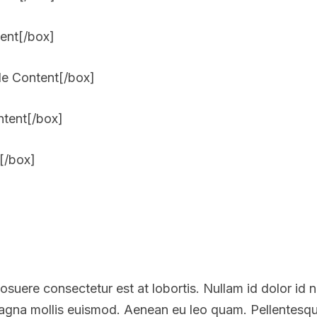
ent[/box]
e Content[/box]
tent[/box]
[/box]
suere consectetur est at lobortis. Nullam id dolor id nibh
gna mollis euismod. Aenean eu leo quam. Pellentesqu